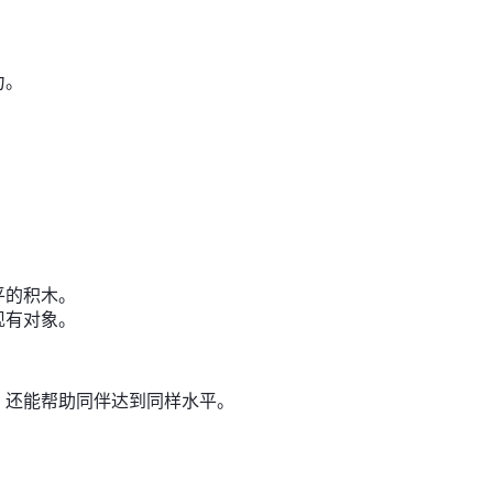
力。
平的积木。
现有对象。
。
，还能帮助同伴达到同样水平。