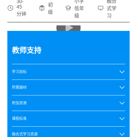
小学
融合
30-
初
45
低年
式学
级
分钟
级
习
教师支持
学习目标
所需器材
附加资源
课程标准
融合式学习资源