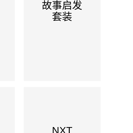
故事启发
套装
NXT