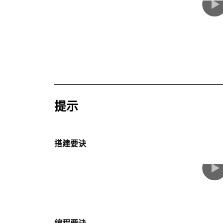
提示
搭建要诀