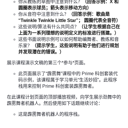
你从教练的草图中注意到什么？
（回答示例：X 和
圆圈表示球员；箭头表示移动方向）
你从音符中注意到什么？
（回答示例：歌曲是
“Twinkle Twinkle Little Star”； 圆圈代表全音符）
这些说明/算法有什么共同点？
（让学生根据自己在
上面为一系列理想的说明定义的标准进行搭建。）
这些书面说明示例可以如何帮助编舞者、教练和音
乐家？
（提示学生，这些说明有助于他们进行规划
并发现潜在的错误。）
展示课程演示文稿的第三个*参与*页面。
此页面展示了“霹雳舞”课程中的 Prime 科创套装代
码示例，该课程属于学习单元“生活妙招”。此程序
栈用来控制 Prime 科创套装霹雳舞者。
在此课程计划页面的顶部播放视频，向学生展示劲舞中的
霹雳舞者机器人。然后使用如下话题继续讨论：
这是霹雳舞者机器人的程序栈。